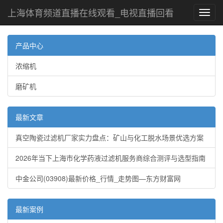
上海体育频道直播在线观看_电视直播回看
Toggl
navig
产品中心
浓缩机
磨矿机
最新文章
真空陶瓷过滤机厂家实力盘点：矿山与化工脱水场景优选方案
2026年当下上海市化学药液过滤机服务商综合测评与选型指南
中金公司(03908)最新价格_行情_走势图—东方财富网
最新案例