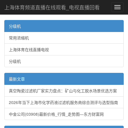
上海体育频道直播在线观看_电视直播回看
Toggl
navig
分级机
常用浓缩机
上海体育在线直播电视
分级机
最新文章
真空陶瓷过滤机厂家实力盘点：矿山与化工脱水场景优选方案
2026年当下上海市化学药液过滤机服务商综合测评与选型指南
中金公司(03908)最新价格_行情_走势图—东方财富网