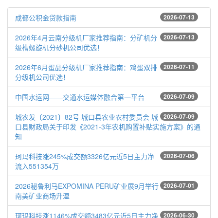
成都公积金贷款指南
2026-07-13
2026年4月云南分级机厂家推荐指南：分矿机分
2026-07-13
级槽螺旋机分砂机公司优选！
2026年6月蛋品分级机厂家推荐指南：鸡蛋双排
2026-07-11
分级机公司优选！
中国水运网——交通水运媒体融合第一平台
2026-07-09
城农发〔2021〕82号 城口县农业农村委员会 城
2026-07-09
口县财政局关于印发《2021-3年农机购置补贴实施方案》的通
知
珂玛科技涨245%成交额3326亿元近5日主力净
2026-07-06
流入551354万
2026秘鲁利马EXPOMINA PERU矿业展9月举行
2026-07-01
南美矿业商场升温
珂玛科技涨1146%成交额3483亿元近5日主力净
2026-06-30