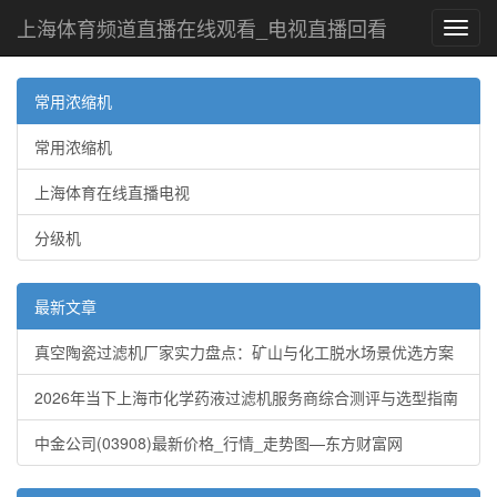
上海体育频道直播在线观看_电视直播回看
Toggl
navig
常用浓缩机
常用浓缩机
上海体育在线直播电视
分级机
最新文章
真空陶瓷过滤机厂家实力盘点：矿山与化工脱水场景优选方案
2026年当下上海市化学药液过滤机服务商综合测评与选型指南
中金公司(03908)最新价格_行情_走势图—东方财富网