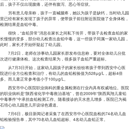
后，孩子不仅出现腹痛，还伴有腹泻、恶心等症状。
另有患儿母亲称，孩子一直喊腿疼，她以为孩子是缺钙，当时幼儿园
里已经有家长发现了孩子的异常，便带孩子前往附近医院做了全身体检，
检测结果是血铅中毒。
很快，“血铅异常”消息在家长之间私下传开，带孩子去检查血铅的家
长慢慢的变多，部分幼儿检查出血铅中毒，这一些孩子同属一家幼儿园，
此时，家长才开始怀疑起了幼儿园。
7月2日，老师在涉事幼儿园家长群发布信息称，要对全体幼儿分批
次进行健康体检。这次检查结果为，很多孩子血铅严重超标。
从7月3日开始，这家幼儿园孩子的家长纷纷将孩子带到西安中心医
院进行全方位检查和治疗，有幼儿的血铅检验值为528μg/L，超标4倍
多。而儿童正常参考值小于100μg/L。
西安市中心医院职业病科的重金属检测在行业内具有权威地位。医院
的职业病科是“陕西省化学中毒救治基地”，曾在2009年“陕西凤翔儿童铅
中毒事件”中承担血铅检测工作。随着接诊的天水患儿增多，医院已为褐
石培心幼儿园患儿开设绿色通道。
7月6日，极目新闻记者采集了在西安市中心医院血检的74名幼儿血
铅检验报告单，其中70名幼儿血铅超标、4名幼儿血铅正常。