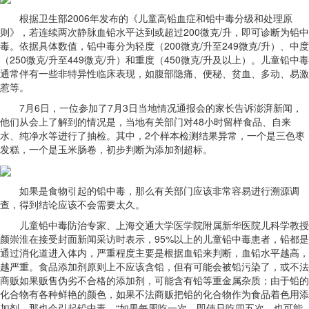
根据卫生部2006年发布的《儿童高铅血症和铅中毒分级和处理原
则》，若连续两次静脉血铅水平达到或超过200微克/升，即可诊断为铅中
毒。依据具体数值，铅中毒分为轻度（200微克/升至249微克/升）、中度
（250微克/升至449微克/升）和重度（450微克/升及以上）。儿童铅中毒
通常伴有一些非特异性临床表现，如腹部隐痛、便秘、贫血、多动、易激
惹等。
7月6日，一位参加了7月3日当地情况通报会的家长告诉澎湃新闻，
他们从会上了解到的情况是，当地有关部门对48小时留样食品、自来
水、纯净水等进行了抽检。其中，2个样本检测结果异常，一个是三色枣
发糕，一个是玉米肠卷，初步判断为添加剂超标。
如果是食物引起的铅中毒，那么有关部门应该非常容易进行溯源调
查，得到结论应该不会需要太久。
儿童铅中毒防治专家、上海交通大学医学院附属新华医院儿科学教授
颜崇淮在接受封面新闻采访时表示，95%以上的儿童铅中毒患者，铅都是
通过消化道进入体内，严重程度主要是根据血铅来判断，血铅水平越高，
越严重。食品添加剂原则上不应该含铅，但有可能会被铅污染了，或不法
商贩如果贩售伪劣不合格的添加剂，可能含有铅等重金属杂质；由于铅的
化合物有各种鲜艳的颜色，如果不法商贩把铅的化合物作为食品着色用添
加剂，那也会引起铅中毒。“如果每周吃一次，即使只吃四五次，也可能