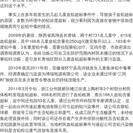
达到这个水平。”
事实上在多年前发生的几起儿童血铅超标事件中，导致孩子血铅超标
的原因，多数为环境中的铅浓度超标，很少看到因为直接在食物中添加违
规物质而引起铅中毒的情况。
2009年的暑假，陕西省凤翔县长青镇，两个村731名儿童中，615名
血铅超标，其中166名儿童血铅含量在250ug/l(微克每升)以上，163名中
度铅中毒，3名重度铅中毒，需要住院驱铅治疗。宝鸡市委、市政府派出
调查组调查认为，东岭冶炼公司在卫生防护范围内村民未搬迁的情况下从
事铅锌冶炼，是引发长青地区部分儿童血铅超标事件的主要污染源。
2010年底至2011年初，安徽省怀宁县高河镇发生儿童集体铅中毒事
件。经调查确定污染源为博瑞电源有限公司，该企业未通过环保“三同
时”验收且在多次被责令整改后仍持续违规生产。
2011年3月中旬，浙江台州路桥区峰江街道上陶村等3个村部分村民
体检时发现血铅超标。658名村民进行了血铅检测，查出168人血铅含量
超标，这中间还包括53名儿童。通过台州市环科院等专家调查认定，这
是一起由台州市速起蓄电池有限公司引起的铅污染事件。该公司在熔铅、
球磨、焊接等工段产生含铅粉尘和废气，化成工段产生含酸废气，未经收
集处理直接外排；同时该公司还存在着产生并外排部分酸性且含铅废水、
含铅固废外运处置等情况，当地村民血铅超标事件与速起公司含铅污染物
特别是含铅粉尘废气排放有直接关系。