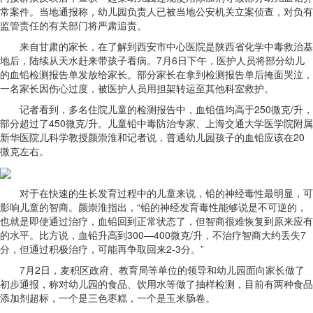
常案件。当地通报称，幼儿园负责人已被当地公安机关立案侦查，对负有
监管责任的有关部门将严肃追责。
来自甘肃的家长，在了解到西安市中心医院是陕西省化学中毒救治基
地后，陆续从天水赶来带孩子看病。7月6日下午，医护人员将部分幼儿
的血铅检测报告单发放给家长。部分家长在拿到检测报告单后掩面哭泣，
一名家长因伤心过度，被医护人员用担架转运至其他科室救护。
记者看到，多名住院儿童的检测报告中，血铅值均高于250微克/升，
部分超过了450微克/升。儿童铅中毒防治专家、上海交通大学医学院附属
新华医院儿科学教授颜崇淮和记者说，普通幼儿园孩子的血铅应该在20
微克左右。
对于在快速的生长发育过程中的儿童来说，铅的神经毒性最明显，可
影响儿童的智商。颜崇淮指出，“铅的神经发育毒性能够说是不可逆的，
也就是即使通过治疗，血铅回到正常状态了，但智商很难恢复到原来应有
的水平。比方说，血铅升高到300—400微克/升，不治疗智商大约丢失7
分，但通过积极治疗，可能再争取回来2-3分。”
7月2日，麦积区政府、教育局等单位的领导和幼儿园面向家长做了
初步通报，称对幼儿园的食品、饮用水等做了抽样检测，目前有两种食品
添加剂超标，一个是三色枣糕，一个是玉米肠卷。