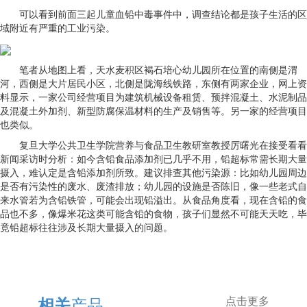
可以看到前面三起儿童血铅中毒事件中，调查结论都是孩子生活的区
域附近有严重的工业污染。
笔者从地图上看，天水麦积区褐石培心幼儿园所在位置的南侧是渭
河，西侧是大片居民小区，北侧是陇海线铁路，东侧有两家企业，网上资
料显示，一家公司经营项目为建筑机械设备租赁、预拌混凝土、水泥制品
及混凝土外加剂、新型防腐保温材料的生产及销售等。另一家的经营项目
也类似。
复旦大学公共卫生学院营养与食品卫生教研室教授厉曙光在接受看看
新闻采访时分析：如今含铅食品添加剂已几乎不用，铅超标常需长期大量
摄入，难认定是含铅添加剂所致。建议排查其他污染源：比如幼儿园周边
是否有污染性的废水、废渣排放；幼儿园的设施是否陈旧，像一些老式自
来水管若为含铅铁管，可能会出现铅溢出。从食品角度看，现在含铅的食
品也不多，像爆米花这类可能含铅的食物，孩子们显然不可能天天吃，毕
竟铅超标往往涉及长期大量摄入的问题。
产品
相关
点击更多