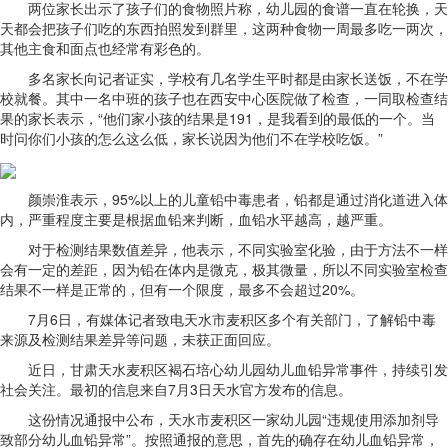
两位家长出示了孩子们的食物照片称，幼儿园的食谱一直在轮换，天
天都会把孩子们吃的东西拍照发到群里，这两种食物一周最多吃一两次，
其他主食和面点也经常有彩色的。
多名家长向记者证实，学校有几名学生平时都是由家长送饭，不在学
校就餐。其中一名中班的孩子也在西安中心医院做了检查，一同取检查结
果的家长表示，“他们家小孩的结果是191，是我看到的最低的一个。当
时问你们小孩的怎么这么低，家长说因为他们不在学校吃饭。”
颜崇淮表示，95%以上的儿童铅中毒患者，铅都是通过消化道进入体
内，严重程度主要是根据血铅来判断，血铅水平越高，越严重。
对于检测结果数值差异，他表示，不同实验室化验，由于方法不一样
会有一定的差距，因为铅在体内是微克，极其微量，所以不同实验室检查
结果不一样是正常的，但有一个限度，最多不会超过20%。
7月6日，有媒体记者致电天水市麦积区多个有关部门，了解铅中毒
来源及检测结果差异等问题，未获正面回应。
近日，甘肃天水麦积区褐石培心幼儿园幼儿血铅异常事件，持续引发
社会关注。最初的信息来自7月3日天水官方发布的信息。
这份情况通报中公布，天水市麦积区一家幼儿园“违规使用添加剂导
致部分幼儿血铅异常”。按照通报的意思，首先的确存在幼儿血铅异常，