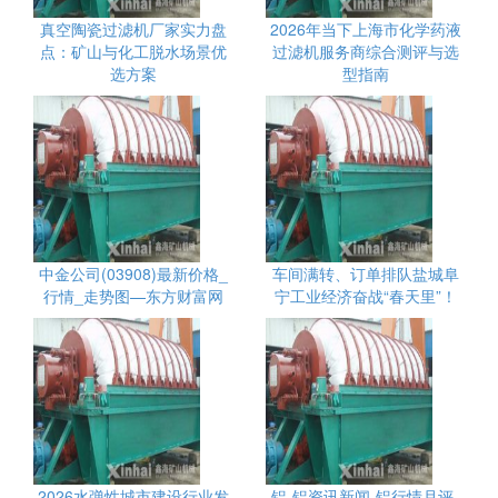
真空陶瓷过滤机厂家实力盘
2026年当下上海市化学药液
点：矿山与化工脱水场景优
过滤机服务商综合测评与选
选方案
型指南
中金公司(03908)最新价格_
车间满转、订单排队盐城阜
行情_走势图—东方财富网
宁工业经济奋战“春天里”！
2026水弹性城市建设行业发
铝-铝资讯新闻-铝行情月评-