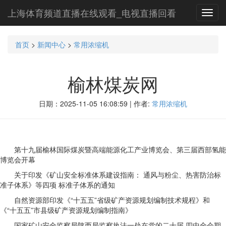
上海体育频道直播在线观看_电视直播回看
Toggl
navig
首页
>
新闻中心
>
常用浓缩机
榆林煤炭网
日期：2025-11-05 16:08:59 | 作者:
常用浓缩机
第十九届榆林国际煤炭暨高端能源化工产业博览会、第三届西部氢能
博览会开幕
关于印发《矿山安全标准体系建设指南： 通风与粉尘、热害防治标
准子体系》等四项 标准子体系的通知
自然资源部印发《“十五五”省级矿产资源规划编制技术规程》和
《“十五五”市县级矿产资源规划编制指南》
国家矿山安全监察局陕西局监察执法一处在党的二十届 四中全会期