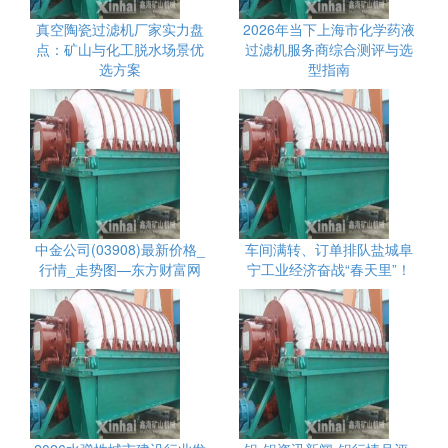
真空陶瓷过滤机厂家实力盘
2026年当下上海市化学药液
点：矿山与化工脱水场景优
过滤机服务商综合测评与选
选方案
型指南
中金公司(03908)最新价格_
车间满转、订单排队盐城阜
行情_走势图—东方财富网
宁工业经济奋战“春天里”！