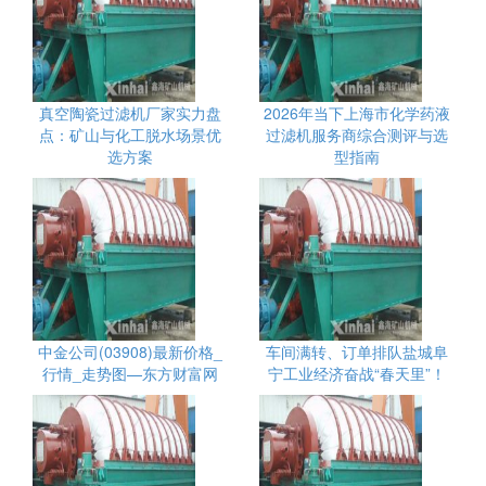
真空陶瓷过滤机厂家实力盘
2026年当下上海市化学药液
点：矿山与化工脱水场景优
过滤机服务商综合测评与选
选方案
型指南
中金公司(03908)最新价格_
车间满转、订单排队盐城阜
行情_走势图—东方财富网
宁工业经济奋战“春天里”！