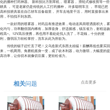
化的播种打药神器。 新科技比方割草机， 喷雾器， 滑轮式修枝剪等一些
耕具 ， 可是老家仍是传统的人工打药播种， 许多聪明车主 ， 早现已把
高科技耕具装在自己轿车后备箱里， 开车去地里干活， 用时直接拿出来
用，不怕找不到东西。
一款好用的喷雾器，对药品有推进效果，电动送风筒喷洒面积大，雾
化均匀，功率翻倍国内稀有，加厚壶身，舒适握感，镇压省力，射程远扬
程高~。12V高压便携，再也用不着处处找人洗了，不花钱，十分的便
利，微弱压力轻松掌控，洗车从此为所欲为。
传统的锯子赶忙丢了吧！义乌造新式东西太凶猛！薪酬再低也要买回
来，一机两用。角磨机摇身一变，成了砍木利器，动力微弱，大幅度的提
高功率，让你切木就像切豆腐，更轻松省力。
问题
相关
点击更多