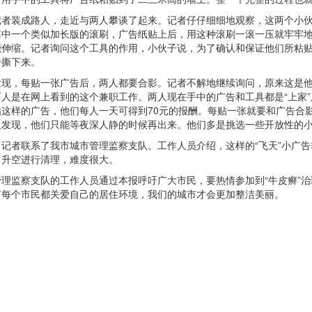
装成路人，走近与两人攀谈了起来。记者仔仔细细地观察，这两个小伙
其中一个类似加长版的滚刷，广告纸贴上后，用这种滚刷一滚一压就牢牢
能伸缩。记者询问这个工具的作用，小伙子说，为了确认和保证他们所粘
给撕下来。
，每贴一张广告后，两人都要合影。记者不解地继续询问，原来这是他们
人是在网上看到的这个兼职工作。两人现在手中的广告和工具都是“上家”
贴这样的广告，他们每人一天可得到70元的报酬。每贴一张就要和广告合
人发现，他们只能等夜深人静的时候再出来。他们多是挑选一些开放性的
者联系了我市城市管理监察支队。工作人员介绍，这样的“飞天”小广告
，升空进行清理，难度很大。
监察支队的工作人员通过本报呼吁广大市民，要热情参加到“牛皮癣”治
有每个市民都关爱自己的居住环境，我们的城市才会更加整洁美丽。