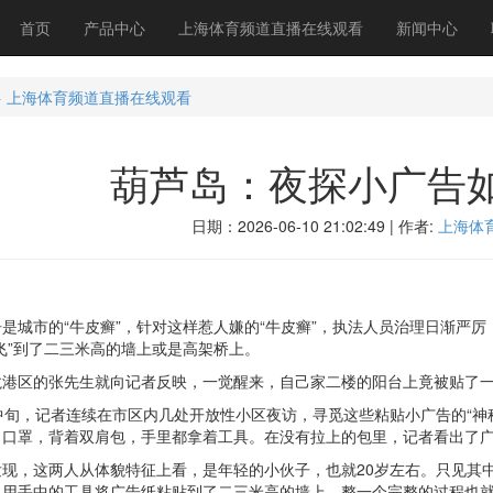
首页
产品中心
上海体育频道直播在线观看
新闻中心
>
上海体育频道直播在线观看
葫芦岛：夜探小广告
日期：2026-06-10 21:02:49 | 作者:
上海体
市的“牛皮癣”，针对这样惹人嫌的“牛皮癣”，执法人员治理日渐严厉
飞”到了二三米高的墙上或是高架桥上。
区的张先生就向记者反映，一觉醒来，自己家二楼的阳台上竟被贴了一
，记者连续在市区内几处开放性小区夜访，寻觅这些粘贴小广告的“神秘
、口罩，背着双肩包，手里都拿着工具。在没有拉上的包里，记者看出了
，这两人从体貌特征上看，是年轻的小伙子，也就20岁左右。只见其中
，用手中的工具将广告纸粘贴到了二三米高的墙上。整一个完整的过程也