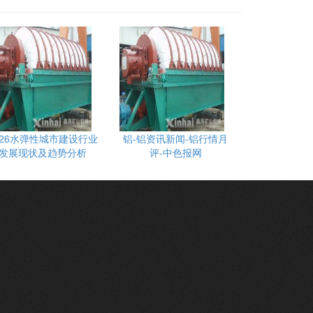
026水弹性城市建设行业
铝-铝资讯新闻-铝行情月
发展现状及趋势分析
评-中色报网