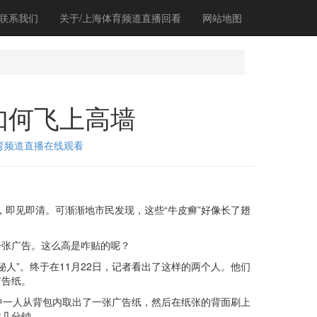
联系我们
关于/上海体育频道直播回看
网站地图
如何飞上高墙
育频道直播在线观看
，即见即清。可渐渐地市民发现，这些“牛皮癣”好像长了翅
张广告。这么高是咋贴的呢？
人”。终于在11月22日，记者看出了这样的两个人。他们
广告纸。
一人从背包内取出了一张广告纸，然后在纸张的背面刷上
就几分钟。