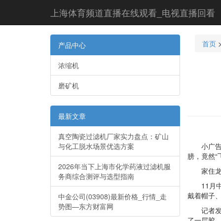
上海体育频道直播在线观看_电视直播回看
首页
产品中心
浓缩机
磨矿机
最新文章
真空陶瓷过滤机厂家实力盘点：矿山
与化工脱水场景优选方案
小广告是城
膀，竟然“
2026年当下上海市化学药液过滤机服
家住龙港
务商综合测评与选型指南
11月中旬
戴着帽子
中金公司(03908)最新价格_行情_走
势图—东方财富网
记者发现
了一层胶