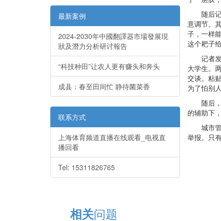
随后记者
最新案例
意调节。
子，一样
2024-2030年中國翻譯器市場發展現
这个耙子
狀及潛力分析研讨報告
记者发现
“科技种田”让农人更有赚头和奔头
大学生。两
交谈。粘
成县：春至田间忙 静待菌菜香
为了怕别
随后，记
的辅助下
联系方式
城市管理
上海体育频道直播在线观看_电视直
举报。只
播回看
Tel: 15311826765
问题
相关