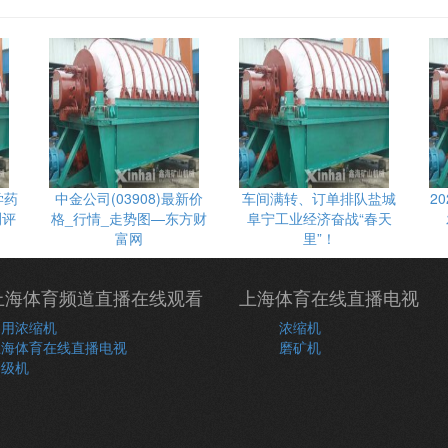
学药
中金公司(03908)最新价
车间满转、订单排队盐城
2
测评
格_行情_走势图—东方财
阜宁工业经济奋战“春天
富网
里”！
上海体育频道直播在线观看
上海体育在线直播电视
常用浓缩机
浓缩机
上海体育在线直播电视
磨矿机
分级机