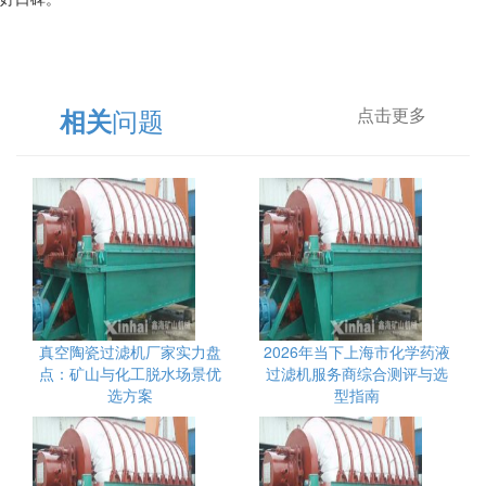
问题
相关
点击更多
真空陶瓷过滤机厂家实力盘
2026年当下上海市化学药液
点：矿山与化工脱水场景优
过滤机服务商综合测评与选
选方案
型指南