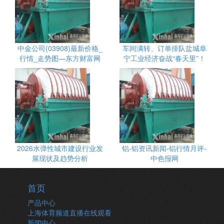
中金公司(03908)最新价格_
车间满转、订单排队盐城阜
行情_走势图—东方财富网
宁工业经济奋战“春天里”！
2026水弹性城市建设行业发
铝-铝资讯新闻-铝行情月评-
展现状及趋势分析
中色报网
首页
产品中心
上海体育频道直播在线观看
新闻中心